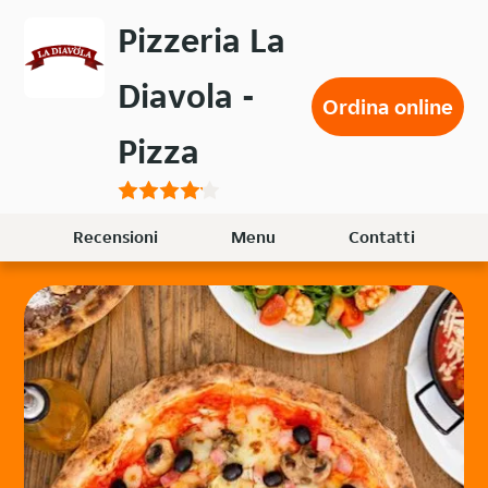
Passa
Pizzeria La
al
contenuto
Diavola -
principale
Ordina online
Pizza
Recensioni
Menu
Contatti